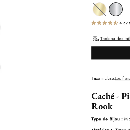
4 avi
Tableau des tail
Taxe incluse.
Les frai
Caché - P
Rook
Type de Bijou :
Mi
Matériau :
Titane 