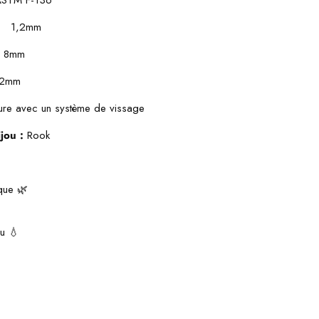
:
1,2mm
:
8mm
2mm
ure avec un système de vissage
jou :
Rook
que 🌿
au 💧