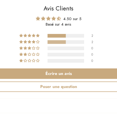
panier
Avis Clients
4.50 sur 5
Basé sur 4 avis
2
2
0
0
0
Écrire un avis
Poser une question