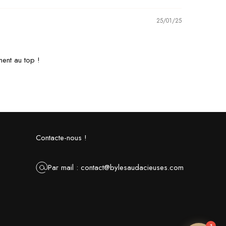
25/01/25
ment au top !
Contacte-nous !
Par mail : contact@bylesaudacieuses.com