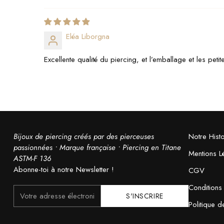
Eléa Liborgna
Excellente qualité du piercing, et l’emballage et les peti
Bijoux de piercing créés par des pierceuses
Notre Histo
passionnées • Marque française • Piercing en Titane
Mentions L
ASTM-F 136
Abonne-toi à notre Newsletter !
CGV
Conditions d
Votre
S'INSCRIRE
adresse
Politique 
électronique