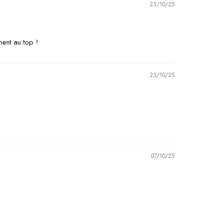
23/10/25
ment au top !
23/10/25
07/10/25
Assistante By Les
Audacieuses