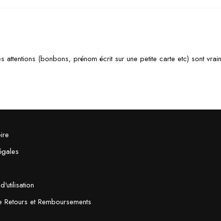
tes attentions (bonbons, prénom écrit sur une petite carte etc) sont vrai
ire
égales
'utilisation
de Retours et Remboursements