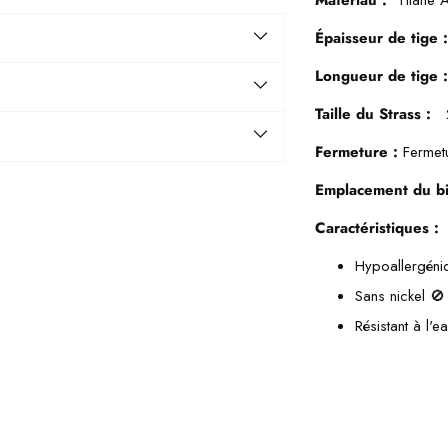
Épaisseur de tige 
Longueur de tige 
Taille du Strass :
Fermeture :
Fermet
Emplacement du bi
Caractéristiques :
Hypoallergéni
Sans nickel 🚫
Résistant à l'e
Ajouter
un
produit
à
votre